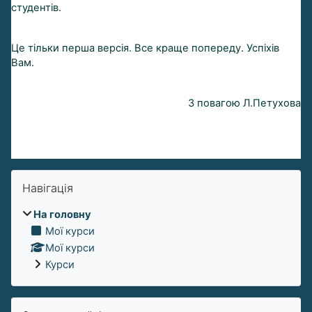
студентів.
Це тільки перша версія. Все краще попереду. Успіхів
Вам.
З повагою
Л.Петухова
Пропустити Навігація
Навігація
На головну
Мої курси
Мої курси
Курси
Пропустити Зараз на сайті