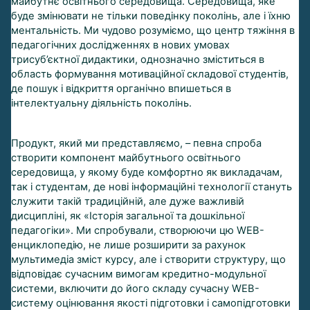
майбутнє освітнього середовища. Середовища, яке
буде змінювати не тільки поведінку поколінь, але і їхню
ментальність. Ми чудово розуміємо, що центр тяжіння в
педагогічних дослідженнях в нових умовах
трисуб’єктної дидактики, однозначно зміститься в
область формування мотиваційної складової студентів,
де пошук і відкриття органічно впишеться в
інтелектуальну діяльність поколінь.
Продукт, який ми представляємо, – певна спроба
створити компонент майбутнього освітнього
середовища, у якому буде комфортно як викладачам,
так і студентам, де нові інформаційні технології стануть
служити такій традиційній, але дуже важливій
дисципліні, як «Історія загальної та дошкільної
педагогіки». Ми спробували, створюючи цю WEB-
енциклопедію, не лише розширити за рахунок
мультимедіа зміст курсу, але і створити структуру, що
відповідає сучасним вимогам кредитно-модульної
системи, включити до його складу сучасну WEB-
систему оцінювання якості підготовки і самопідготовки