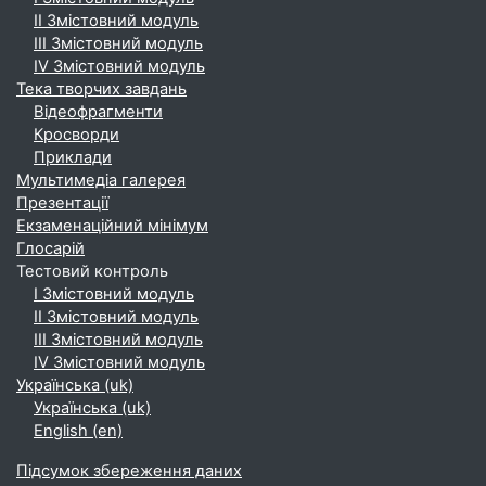
ІІ Змістовний модуль
ІІІ Змістовний модуль
ІV Змістовний модуль
Тека творчих завдань
Відеофрагменти
Кросворди
Приклади
Мультимедіа галерея
Презентації
Екзаменаційний мінімум
Глосарій
Тестовий контроль
І Змістовний модуль
ІІ Змістовний модуль
ІІІ Змістовний модуль
ІV Змістовний модуль
Українська ‎(uk)‎
Українська ‎(uk)‎
English ‎(en)‎
Підсумок збереження даних