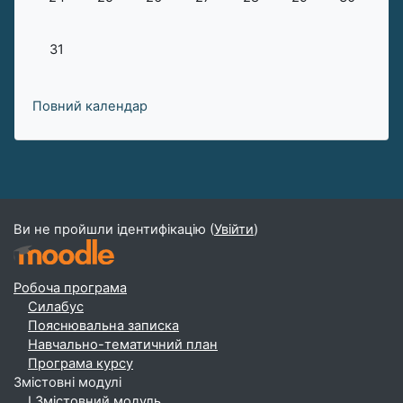
Немає подій, понеділок, 31 серпня
31
Повний календар
Ви не пройшли ідентифікацію (
Увійти
)
Робоча програма
Силабус
Пояснювальна записка
Навчально-тематичний план
Програма курсу
Змістовні модулі
І Змістовний модуль